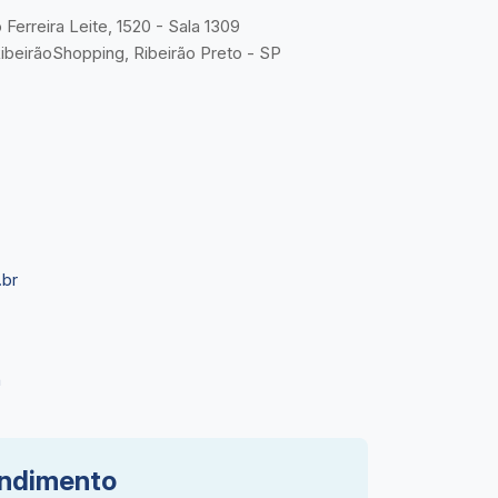
Ferreira Leite, 1520 - Sala 1309
RibeirãoShopping, Ribeirão Preto - SP
br
n
endimento