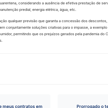
quarentena, considerando a ausência de efetiva prestação de se
anutenção predial, energia elétrica, água, etc.
lação qualquer previsão que garanta a concessão dos descontos
uem conjuntamente soluções criativas para o impasse, a exempl
sumidor, permitindo que os prejuízos gerados pela pandemia do C
s.
de meus contratos em
Prorrogado o t