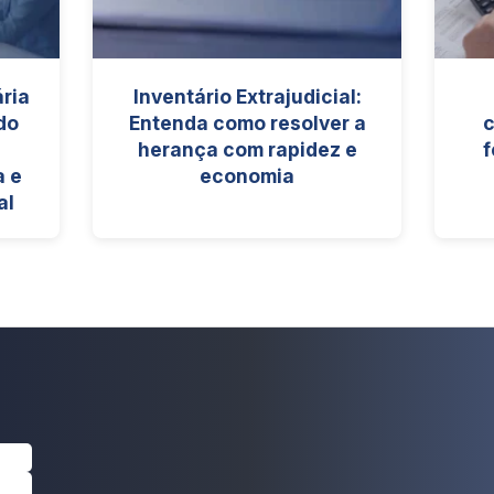
ria
Inventário Extrajudicial:
do
Entenda como resolver a
c
herança com rapidez e
f
a e
economia
al